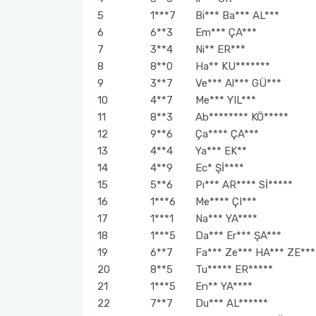
5
1***7
Bi*** Ba*** AL***
6
6**3
Em*** ÇA***
7
3**4
Ni** ER***
8
8**0
Ha** KU*******
9
3**7
Ve*** Al*** GÜ***
10
4**7
Me*** YIL***
11
8**3
Ab******** KÖ*****
12
9**6
Ça**** ÇA***
13
4**4
Ya*** EK**
14
4**9
Ec* Şİ****
15
5**6
Pı*** AR**** Sİ*****
16
1***6
Me**** ÇI***
17
1***1
Na*** YA****
18
1***5
Da*** Er*** ŞA***
19
6**7
Fa*** Ze*** HA*** ZE***
20
8**5
Tu***** ER*****
21
1***5
En** YA****
22
7**7
Du*** AL******