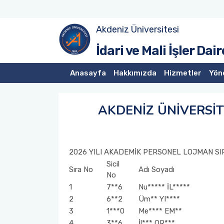
Akdeniz Üniversitesi
Personelimiz
Kalite Komisyonu
İdari ve Mali İşler Dai
Anasayfa
Hakkımızda
Hizmetler
Yön
AKDENİZ ÜNİVERSİ
2026 YILI AKADEMİK PERSONEL LOJMAN S
Sicil
Sıra No
Adı Soyadı
No
1
7**6
Nu***** İL*****
2
6**2
Üm** YI****
3
1***0
Me**** EM**
4
3**6
İl*** OR***