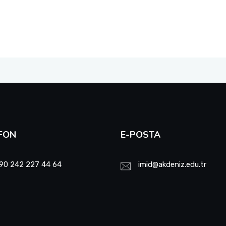
FON
E-POSTA
90 242 227 44 64
imid@akdeniz.edu.tr